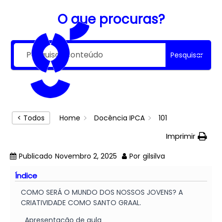
Skip
Main
to
O que procuras?
content
Menu
Pesquisar
< Todos
Home
Docência IPCA
101
Imprimir
Publicado
Novembro 2, 2025
Por
gilsilva
Índice
COMO SERÁ O MUNDO DOS NOSSOS JOVENS? A
CRIATIVIDADE COMO SANTO GRAAL.
Apresentação de aula