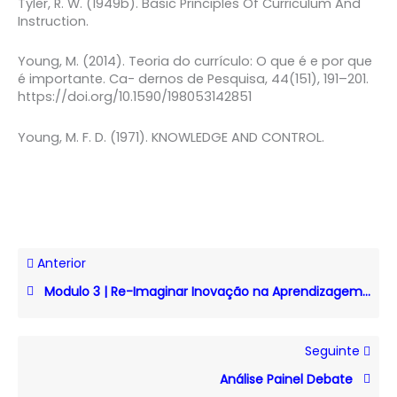
Tyler, R. W. (1949b). Basic Principles Of Curriculum And
Instruction.
Young, M. (2014). Teoria do currículo: O que é e por que
é importante. Ca- dernos de Pesquisa, 44(151), 191–201.
https://doi.org/10.1590/198053142851
Young, M. F. D. (1971). KNOWLEDGE AND CONTROL.
Anterior
Modulo 3 | Re-Imaginar Inovação na Aprendizagem Com IA
Seguinte
Análise Painel Debate