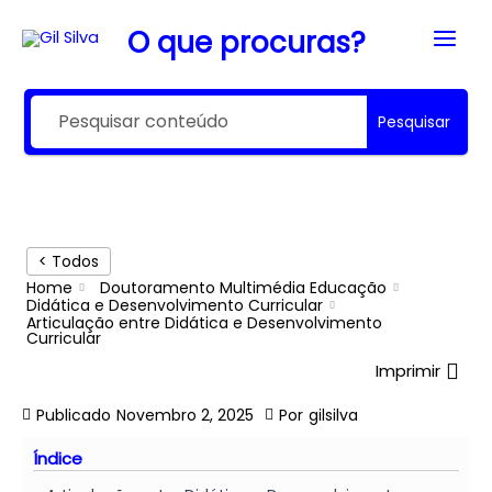
Skip
Main
to
O que procuras?
content
Menu
Pesquisar
< Todos
Home
Doutoramento Multimédia Educação
Didática e Desenvolvimento Curricular
Articulação entre Didática e Desenvolvimento
Curricular
Imprimir
Publicado
Novembro 2, 2025
Por
gilsilva
Índice