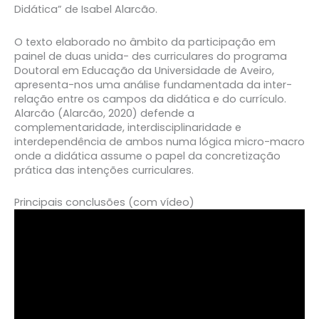
Didática” de Isabel Alarcão.
O texto elaborado no âmbito da participação em
painel de duas unida- des curriculares do programa
Doutoral em Educação da Universidade de Aveiro,
apresenta-nos uma análise fundamentada da inter-
relação entre os campos da didática e do currículo.
Alarcão (Alarcão, 2020) defende a
complementaridade, interdisciplinaridade e
interdependência de ambos numa lógica micro-macro
onde a didática assume o papel da concretização
prática das intenções curriculares.
Principais conclusões (com vídeo)