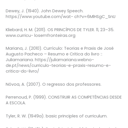
Dewey, J. (1940). John Dewey Speech.
https://www.youtube.com/wat- ch?v=6MlHSgC_SnU
Kliebard, H. M. (2011). OS PRINCÍPIOS DE TYLER. 11, 23–35.
www.curricu- losemfronteiras.org
Mariana, J. (2010). Currículo: Teorias e Praxis de José
Augusto Pacheco – Resumo e Critica do livro ::
Juliamariana. https://juliamariana.webno-
de.pt/news/curriculo-teorias-e-praxis-resumo-e-
critica-do-livro/
Nóvoa, A. (2007). O regresso dos professores.
Perrenoud, P. (1999). CONSTRUIR AS COMPETÊNCIAS DESDE
A ESCOLA.
Tyler, R. W. (1949a). basic principles of curriculum.