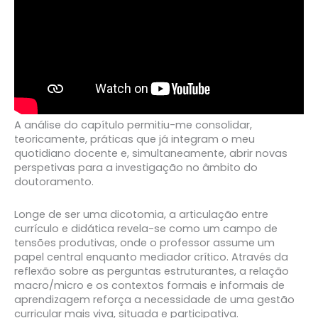
A análise do capítulo permitiu-me consolidar,
teoricamente, práticas que já integram o meu
quotidiano docente e, simultaneamente, abrir novas
perspetivas para a investigação no âmbito do
doutoramento.
Longe de ser uma dicotomia, a articulação entre
currículo e didática revela-se como um campo de
tensões produtivas, onde o professor assume um
papel central enquanto mediador crítico. Através da
reflexão sobre as perguntas estruturantes, a relação
macro/micro e os contextos formais e informais de
aprendizagem reforça a necessidade de uma gestão
curricular mais viva, situada e participativa.