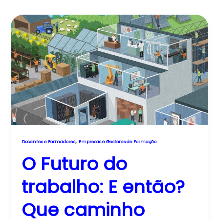
,
Docentes e Formadores
Empresas e Gestores de Formação
O Futuro do
trabalho: E então?
Que caminho